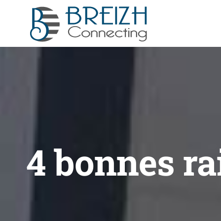
Passer
au
contenu
4 bonnes rai