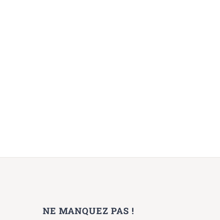
 networking, un outil
Le networking collabora
rketing redoutable pour
construire un réseau sol
velopper son business
08/10/2021
|
0 commenta
/01/2022
|
0 commentaire
NE MANQUEZ PAS !