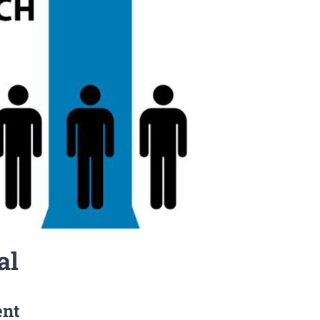
al
ent