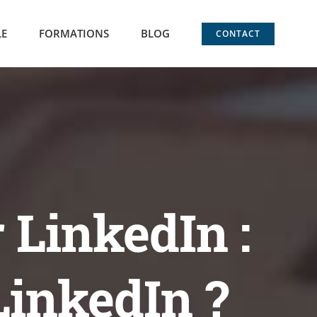
LE
FORMATIONS
BLOG
CONTACT
r LinkedIn :
LinkedIn ?